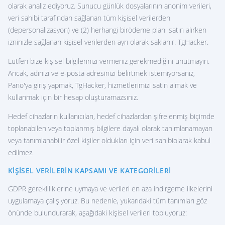
olarak analiz ediyoruz. Sunucu günlük dosyalarının anonim verileri,
veri sahibi tarafından sağlanan tüm kişisel verilerden
(depersonalizasyon) ve (2) herhangi birödeme planı satın alırken
izninizle sağlanan kişisel verilerden ayrı olarak saklanır. TgHacker.
Lütfen bize kişisel bilgilerinizi vermeniz gerekmediğini unutmayın.
Ancak, adınızı ve e-posta adresinizi belirtmek istemiyorsanız,
Pano'ya giriş yapmak, TgHacker, hizmetlerimizi satın almak ve
kullanmak için bir hesap oluşturamazsınız.
Hedef cihazların kullanıcıları, hedef cihazlardan şifrelenmiş biçimde
toplanabilen veya toplanmış bilgilere dayalı olarak tanımlanamayan
veya tanımlanabilir özel kişiler oldukları için veri sahibiolarak kabul
edilmez.
KIŞISEL VERILERIN KAPSAMI VE KATEGORILERI
GDPR gerekliliklerine uymaya ve verileri en aza indirgeme ilkelerini
uygulamaya çalışıyoruz. Bu nedenle, yukarıdaki tüm tanımları göz
önünde bulundurarak, aşağıdaki kişisel verileri topluyoruz: