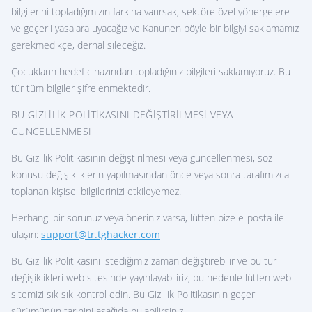
bilgilerini topladığımızın farkına varırsak, sektöre özel yönergelere
ve geçerli yasalara uyacağız ve Kanunen böyle bir bilgiyi saklamamız
gerekmedikçe, derhal sileceğiz.
Çocukların hedef cihazından topladığınız bilgileri saklamıyoruz. Bu
tür tüm bilgiler şifrelenmektedir.
BU GIZLILIK POLITIKASINI DEĞIŞTIRILMESI VEYA
GÜNCELLENMESI
Bu Gizlilik Politikasının değiştirilmesi veya güncellenmesi, söz
konusu değişikliklerin yapılmasından önce veya sonra tarafımızca
toplanan kişisel bilgilerinizi etkileyemez.
Herhangi bir sorunuz veya öneriniz varsa, lütfen bize e-posta ile
ulaşın:
support@tr.tghacker.com
Bu Gizlilik Politikasını istediğimiz zaman değiştirebilir ve bu tür
değişiklikleri web sitesinde yayınlayabiliriz, bu nedenle lütfen web
sitemizi sık sık kontrol edin. Bu Gizlilik Politikasının geçerli
sürümünün tarihini aşağıda bulabilirsiniz.