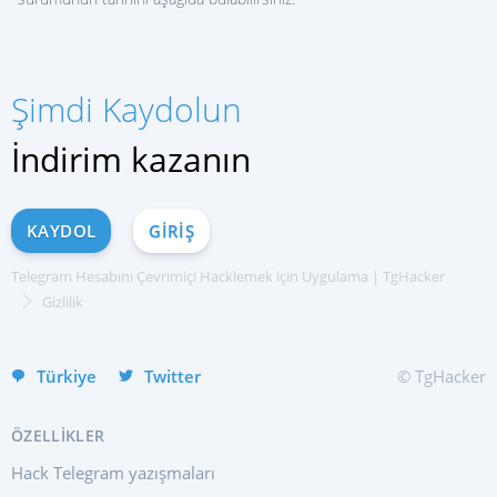
Şimdi Kaydolun
ŞIMDI KAYDOLUN
İndirim kazanın
Русский
العربية
Español
KAYDOL
GIRIŞ
Français
中文
Telegram Hesabını Çevrimiçi Hacklemek için Uygulama | TgHacker
English
Gizlilik
हिन्दी
Türkiye
Twitter
© TgHacker
ÖZELLIKLER
Hack Telegram yazışmaları