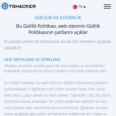
TR
▾
GIZLILIK VE GÜVENLIK
Русский
TELEGRAM MESAJLARINI HACKLEYIN
Bu Gizlilik Politikası, web sitesinin Gizlilik
Telegram mesajlarını okuyun
Politikasının şartlarını açıklar
العربية
IOS TELEGRAM HESABINI KESMEK
iPhone için hack uygulamaları
En yüksek anonimlik derecesine ancak tüm önerilere uyularak
Español
ulaşılabilir.
ANDROID'DE TELEGRAM'I HACKLEYIN
Android için hack uygulamaları
Français
VERI DEPOLAMA VE ŞIFRELEME
TELEGRAM HESABINI ONARIN
WhaSpy yönetimi, yenilikçi güvenlik teknolojileri ve prosedürleri
中文
Silinen sohbeti kurtarma
kullanarak müşterilerinin kişisel verilerini korumayı taahhüt eder.
TELEGRAM ÜZERINDEN KONUM
English
Bu Gizlilik Politikası, bu web sitesinin Gizlilik Politikasının şartlarını
Kullanıcının nerede olduğunu öğrenin
açıklamaktadır, ‌tr.tghacker.com Şirket bundan böyle tekil olarak
TELEGRAM ETKINLIĞINI TAKIP EDIN
हिन्दी
Web Sitesi, çoğul olarak ise Web Siteleri, “TgHacker”, Biz, Biz, Bizim,
Telegram Takip Uygulaması
Şirketimiz olarak anılacaktır. Bir şirket tarafından işletilen bir web
sitesi olarak, web sitesindeki kişisel verilerinizi, TgHacker bundan
TELEGRAM KANALINI HACKLE
Grup sohbeti hack uygulaması
sonra aşağıdaki gibi yazılım ve hizmetleri kullanmak için toplar ve