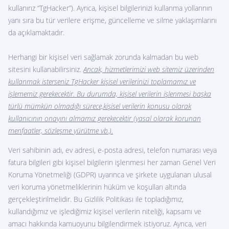
kullanırız “TgHacker”). Ayrıca, kişisel bilgilerinizi kullanma yollarının
yanı sıra bu tür verilere erişme, güncelleme ve silme yaklaşımlarını
Tarifeler
Hakkımızda
da açıklamaktadır.
S.S.S.
Özellikler
Herhangi bir kişisel veri sağlamak zorunda kalmadan bu web
Ortaklık Programı
Yorumlar
sitesini kullanabilirsiniz.
Ancak, hizmetlerimizi web sitemiz üzerinden
kullanmak isterseniz TgHacker kişisel verilerinizi toplamamız ve
işlememiz gerekecektir. Bu durumda, kişisel verilerin işlenmesi başka
türlü mümkün olmadığı sürece,kişisel verilerin konusu olarak
kullanıcının onayını almamız gerekecektir (yasal olarak korunan
menfaatler, sözleşme yürütme vb.).
Veri sahibinin adı, ev adresi, e-posta adresi, telefon numarası veya
fatura bilgileri gibi kişisel bilgilerin işlenmesi her zaman Genel Veri
Koruma Yönetmeliği (GDPR) uyarınca ve şirkete uygulanan ulusal
veri koruma yönetmeliklerinin hüküm ve koşulları altında
gerçekleştirilmelidir. Bu Gizlilik Politikası ile topladığımız,
kullandığımız ve işlediğimiz kişisel verilerin niteliği, kapsamı ve
amacı hakkında kamuoyunu bilgilendirmek istiyoruz. Ayrıca, veri